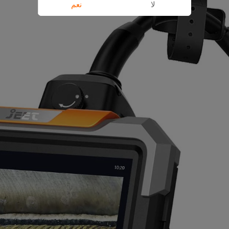
لا
نعم