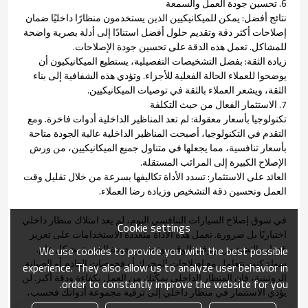
6. تحسين جودة العمل والسمعة
نتائج أفضل: يمكن للميكانيكيين الذين يستخدمون منظارًا داخليًا ضمان
إصلاحات أكثر دقة وتقديم حلول أفضل استنادًا إلى أدلة بصرية واضحة
للمشاكل. تعمل هذه الدقة على تحسين جودة الإصلاحات.
زيادة الثقة: بفضل التشخيصات التفصيلية، يستطيع الميكانيكيون أن
يوضحوا للعملاء الحالة الفعلية للأجزاء. وتؤدي هذه الشفافية إلى بناء
الثقة، ويشعر العملاء بالثقة في توصيات الميكانيكيين.
7. الاستثمار الفعال من حيث التكلفة
تكنولوجيا بأسعار معقولة: لم تعد المناظير الداخلية أدوات فاخرة. ومع
التقدم في التكنولوجيا، أصبحت المناظير الداخلية عالية الجودة متاحة
بأسعار تنافسية، مما يجعلها في متناول جميع الميكانيكيين، من ورش
الإصلاح الكبيرة إلى المرائب المستقلة.
العائد على الاستثمار: تسدد الأداة تكاليفها بسرعة من خلال تقليل وقت
العمل وتحسين دقة التشخيص وزيادة رضا العملاء.
في سوق إصلاح السيارات التنافسي اليوم، لم يعد امتلاك منظار داخلي
Cookie settings
اختياريًا بل ضرورة. تعمل هذه الأداة متعددة الاستخدامات على تعزيز
قدرات التشخيص وتوفير الوقت وتحسين جودة الخدمة بشكل عام.
We use cookies to provide you with the best possible
سواء كنت تتعامل مع إصلاحات المحرك أو فحوصات العادم أو الصيانة
experience. They also allow us to analyze user behavior in
الروتينية، فإن المنظار الداخلي يمكّنك من العمل بكفاءة ودقة أكبر. لن
order to constantly improve the website for you.
يؤدي الاستثمار في منظار داخلي إلى ترقية مجموعة أدواتك فحسب،
بل سيرفع أيضًا من سمعتك كميكانيكي موثوق به وذو مهارة.