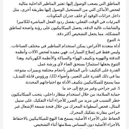
المناطق التي يصعب الوصول إليها: تعتبر المناظير الداخلية مثالية
لفحص الأماكن التي من المستحيل الوصول إليها بطريقة أخرى، مثل
داخل خزانات الوقود أو خلف جدران المكونات.
المرئيات في الوقت الفعلي: بفضل ردود الفعل المباشرة للكاميرا
والشاشات عالية الدقة، يحصل الميكانيكيون على رؤية واضحة لمناطق
المشكلة، مما يجعل التشخيص أكثر دقة.
4. التنوع
أداة متعددة الأغراض: يمكن استخدام المناظير في مختلف الصناعات،
وليس فقط في إصلاح السيارات. فهي مفيدة لفحص الآلات وأنظمة
التدفئة والتهوية وتكييف الهواء والسباكة والأنظمة الكهربائية. وهذا
التنوع يجعلها استثمارًا يستحق العناء لأي ورشة عمل.
القدرة على التكيف: تأتي المناظير بأحجام مختلفة وبميزات متنوعة،
بما في ذلك القدرة على التعبير، وأضواء LED، ورؤوس قابلة للتبديل،
مما يسمح للميكانيكيين بتكييف الأداة مع احتياجاتهم المحددة.
5. غير جراحي وغير مزعج إلى حد ما
حماية السلامة: من خلال استخدام منظار داخلي، يتجنب الميكانيكيون
خطر التسبب في مزيد من الضرر للأجزاء أثناء التفكيك. على سبيل
المثال، فحص أسطوانة المحرك من خلال فتحة شمعة الإشعال غير
جراحي مقارنة بتفكيك المحرك.
الحفاظ على الأجزاء الأصلية: يسمح هذا النهج للميكانيكيين بالاحتفاظ
بالأجزاء الأصلية دون المساس بسلامتها أثناء التشخيص.