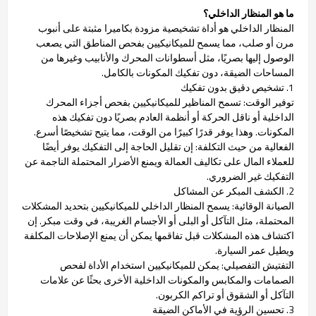
ما هو المنظار الداخلي؟
المنظار الداخلي هو أداة تشخيصية مزودة بكاميرا مثبتة على أنبوب
مرن أو صلب، مما يسمح للميكانيكيين بفحص المناطق التي يصعب
الوصول إليها بصريًا، مثل أسطوانات المحرك والأنابيب وغيرها من
المساحات الضيقة، دون تفكيك المكونات بالكامل.
1. تشخيص دقيق بدون تفكيك
توفير الوقت: تسمح المناظير للميكانيكيين بفحص أجزاء المحرك
الداخلية أو ناقل الحركة أو أنظمة العادم بصريًا دون تفكيك هذه
المكونات. وهذا يوفر قدرًا كبيرًا من الوقت، مما يتيح تشخيصًا أسرع.
الفعالية من حيث التكلفة: إن تقليل الحاجة إلى التفكيك يوفر أيضًا
للعملاء المال على تكاليف العمالة ويمنع الأضرار المحتملة الناجمة عن
التفكيك غير الضروري.
2. الكشف المبكر عن المشاكل
الصيانة الوقائية: يسمح المنظار الداخلي للميكانيكيين بتحديد المشكلات
المحتملة، مثل التآكل أو البلى أو الأجسام الغريبة، في وقت مبكر. إن
اكتشاف هذه المشكلات قبل تفاقمها يمكن أن يمنع الإصلاحات المكلفة
ويطيل عمر السيارة.
التفتيش التفصيلي: يمكن للميكانيكيين استخدام الأداة لفحص
الصمامات والمكابس والمكونات الداخلية الأخرى بحثًا عن علامات
التآكل أو الشقوق أو تراكم الكربون.
3. تحسين الرؤية في الأماكن الضيقة