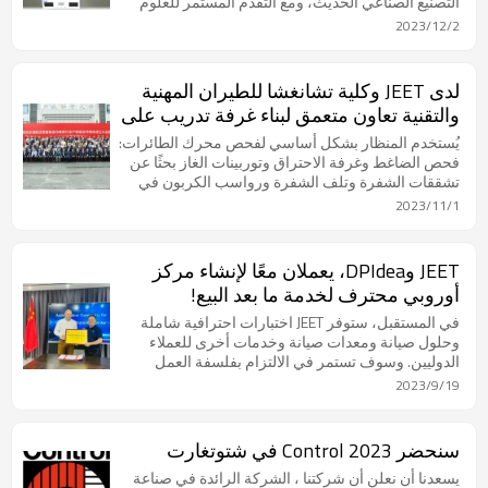
التصنيع الصناعي الحديث، ومع التقدم المستمر للعلوم
والتكنولوجيا، ستستمر في النمو والتطور، مما يوفر المزيد
2023/12/2
من الفرص لجميع مناحي الصناعة. حياة. والتحديات.
لدى JEET وكلية تشانغشا للطيران المهنية
والتقنية تعاون متعمق لبناء غرفة تدريب على
استكشاف الآبار
يُستخدم المنظار بشكل أساسي لفحص محرك الطائرات:
فحص الضاغط وغرفة الاحتراق وتوربينات الغاز بحثًا عن
تشققات الشفرة وتلف الشفرة ورواسب الكربون في
فوهة غرفة الاحتراق وفقدان المواد والأجسام الزائدة
2023/11/1
والعيوب الأخرى. قد تؤدي هذه الأضرار إلى تعطل
المحرك. يمكن أن تؤدي المشاكل بدرجات متفاوتة إلى
وقوف السيارات في الهواء.
JEET وDPIdea، يعملان معًا لإنشاء مركز
أوروبي محترف لخدمة ما بعد البيع!
في المستقبل، ستوفر JEET اختبارات احترافية شاملة
وحلول صيانة ومعدات صيانة وخدمات أخرى للعملاء
الدوليين. وسوف تستمر في الالتزام بفلسفة العمل
المتمثلة في "الكفاءة والمهنية وخدمة العملاء والتطوير
2023/9/19
المبتكر" لتوفير أدوات المنظار الصناعية عالية الجودة
للعملاء العالميين. وخدمة ما بعد البيع الممتازة لخلق
المزيد من القيمة للعالم وتعزيز التنمية المستدامة لهذه
سنحضر Control 2023 في شتوتغارت
الصناعة.
يسعدنا أن نعلن أن شركتنا ، الشركة الرائدة في صناعة