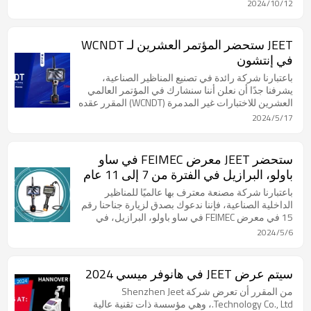
أكتوبر 2024! باعتباره حدثًا دوليًا رائدًا في مجال
2024/10/12
الاختبارات غير المدمرة (NDT)، يجمع مؤتمر ASNT بين
الشركات الرائدة وخبراء الصناعة من جميع أنحاء العالم
لعرض أحدث التقنيات والمنتجات المبتكرة.
JEET ستحضر المؤتمر العشرين لـ WCNDT
في إنتشون
باعتبارنا شركة رائدة في تصنيع المناظير الصناعية،
يشرفنا جدًا أن نعلن أننا سنشارك في المؤتمر العالمي
العشرين للاختبارات غير المدمرة (WCNDT) المقرر عقده
في إنشيون، كوريا الجنوبية في الفترة من 27 إلى 31 مايو
2024/5/17
2024.
ستحضر JEET معرض FEIMEC في ساو
باولو، البرازيل في الفترة من 7 إلى 11 عام
2024
باعتبارنا شركة مصنعة معترف بها عالميًا للمناظير
الداخلية الصناعية، فإننا ندعوك بصدق لزيارة جناحنا رقم
15 في معرض FEIMEC في ساو باولو، البرازيل، في
الفترة من 7 إلى 11 مايو 2024. نحن نقود الصناعة
2024/5/6
بالتكنولوجيا المتقدمة والجودة الممتازة، ونقدم أنت مع
حلول المنظار الصناعي الأكثر ابتكارًا.
سيتم عرض JEET في هانوفر ميسي 2024
من المقرر أن تعرض شركة Shenzhen Jeet
Technology Co., Ltd.، وهي مؤسسة ذات تقنية عالية