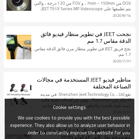
DOV من 7mm ~ 150mm ، و FOV من 120 درجة ، والتي
يتم تطبيقها على JEET T51X Series MP Videoscope.
2020/8/14
نجحت JEET في تطوير منظار فيديو فائق
الدقة مقاس 1.7 مم
نجح فريق JEET في تطوير منظار مرن فائق الدقة مقاس
1.7 مم.
2020/7/31
مناظير فيديو JEET المستخدمة في مجالات
الصناعة المختلفة
تقع Shenzhen Jeet Technology Co. ، Ltd. في مدينة
الابتكار في Shenzhen ، وهي شركة ذات تقنية عالية ،
حيث تقوم بالبحث والتطوير وإنتاج المناظير الصناعية
Cookie settings
بشكل احترافي
2020/7/17
We use cookies to provide you with the best possible
experience. They also allow us to analyze user behavior in
حضرت JEET القمة الدولية لتكنولوجيا تصنيع
order to constantly improve the website for you.
مجموعة نقل الحركة لعام 2020