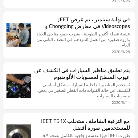
2022/1/25
في نهاية سبتمبر ، تم عرض JEET
Videoscopes في معارض Chongqing و
Shanghai و Hefei
عشية عطلة أكتوبر الطويلة ، بشرت جميع مناحي الحياة
بذروة صغيرة من العمل المزدحم في النصف الثاني من
العام.
2020/9/28
يتم تطبيق مناظير السيارات في الكشف عن
عيوب السطح لمصبوبات الألومنيوم
تُستخدم المناظير الداخلية للسيارات بشكل أساسي
للكشف عن حالة القنوات ذات القطر الصغير في بعض
مصبوبات السيارات.
2020/9/11
مع الترقية الشاملة ، ستجلب JEET T51X
للمستخدمين صورة أفضل
طورت JEET أخيرًا عدسة زجاجية بالكامل بفتحة 4.5 ،