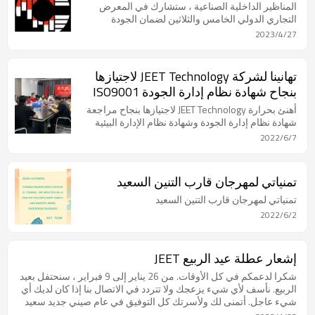
المناظير الداخلية الصناعية ، ستشارك في المعرض
التجاري الدولي الخامس والثلاثين لضمان الجودة
(CONTROL 2023) في شتوتغارت ، ألمانيا في الفترة من
2023/4/27
9 إلى 12 مايو 2023 في القاعة 7 ، كشك 7427.
تهانينا لشركة JEET Technology لاجتيازها
بنجاح شهادة نظام إدارة الجودة ISO9001
ومراجعة شهادة نظام إدارة البيئة ISO14001
أهنئ بحرارة JEET Technology لاجتيازها بنجاح مراجعة
شهادة نظام إدارة الجودة وشهادة نظام الإدارة البيئية
2022/6/7
تمنياتي لمهرجان قارب التنين السعيد
تمنياتي لمهرجان قارب التنين السعيد
2022/6/2
إشعار عطلة عيد الربيع JEET
شكرا لدعمكم في كل الأوقات. من 26 يناير إلى 9 فبراير ، سنحتفل بعيد
الربيع. نأسف لأي شيء يزعجك ولا تتردد في الاتصال بنا إذا كان لديك أي
شيء عاجل. أتمنى لك ولأسرتك كل التوفيق في عام صيني جديد سعيد
وصحي! شكرًا على حسن استماعكم ودعمكم